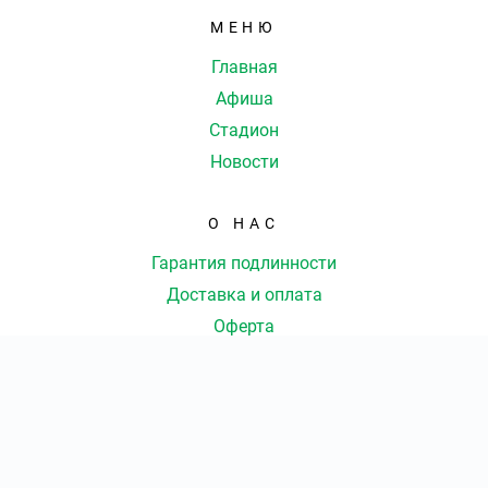
МЕНЮ
Главная
Афиша
Стадион
Новости
О НАС
Гарантия подлинности
Доставка и оплата
Оферта
Контакты
КОНТАКТЫ
КОЛ-ВО БИЛЕТОВ:
ШТ
СУММА:
₽
8 (843) 207-35-03
|
от
₽
ОТКРЫТЬ
СЕКТОР