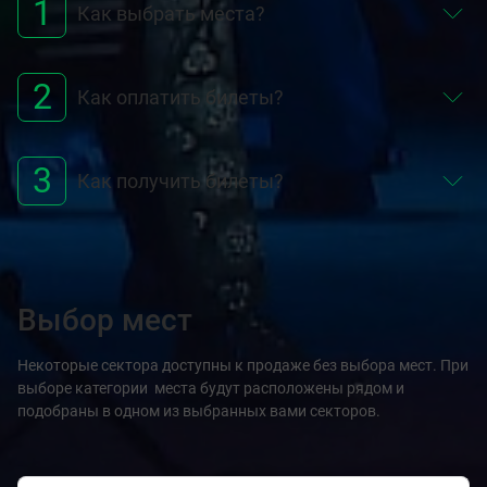
1
Как выбрать места?
2
Как оплатить билеты?
3
Как получить билеты?
Выбор мест
Некоторые сектора доступны к продаже без выбора мест. При
выборе категории места будут расположены рядом и
подобраны в одном из выбранных вами секторов.