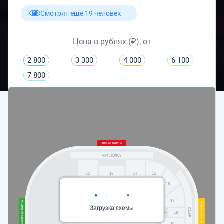
Смотрят еще 19 человек
Цена в рублях (₽), от
2 800
3 300
4 000
6 100
7 800
Южная трибуна
VIP-ЛОЖА
13
15
12
14
16
СКАМЕЙКА ЗАПАСНЫХ
17
Восточная трибуна
Западная трибуна
Загрузка схемы
КАФЕ
Сцена
Фанзона
Танцпол
18
СЦЕНА
19