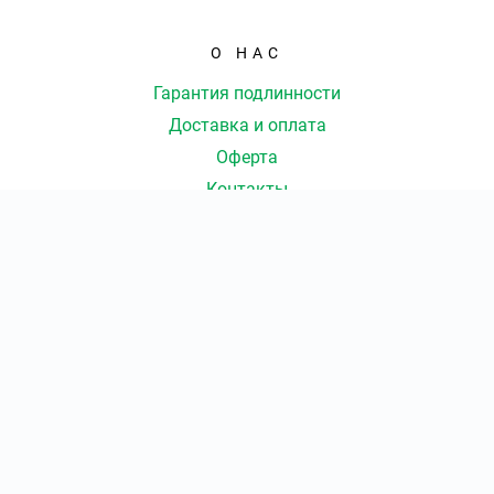
О НАС
Гарантия подлинности
Доставка и оплата
Оферта
Контакты
КОНТАКТЫ
8 (843) 207-35-03
|
КОЛ-ВО БИЛЕТОВ:
ШТ
СУММА:
₽
от
₽
ОТКРЫТЬ
СЕКТОР
Ежедневно с 09:00 до 20:00 Мск
Оформить заказ
info@kazan.arenakassa.ru
Консьерж-сервис по оказанию услуг по подбору, бронированию