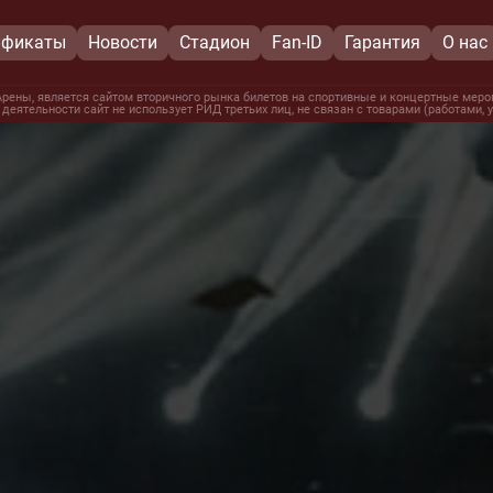
ификаты
Новости
Стадион
Fan-ID
Гарантия
О нас
рены, является сайтом вторичного рынка билетов на спортивные и концертные мероп
 деятельности сайт не использует РИД третьих лиц, не связан с товарами (работами,