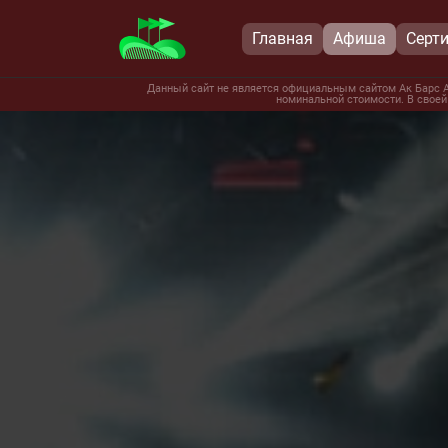
Главная
Афиша
Серт
Данный сайт не является официальным сайтом Ак Барс А
номинальной стоимости. В своей